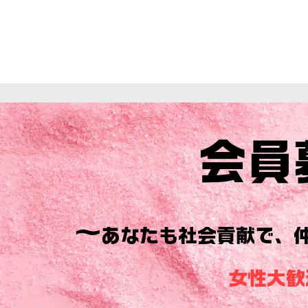
​会
​～
あなたも社会貢献で、
女性大歓